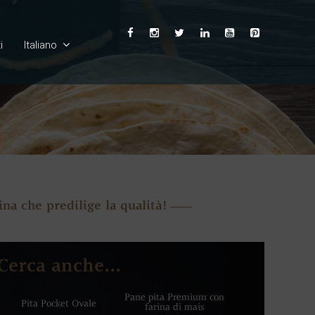
i
Italiano
English
Ελληνικά
Deutsch
na che predilige la qualità!
Français
Español
Cerca anche...
Български
Pane pita Premium con
Pita Pocket Ovale
farina di mais