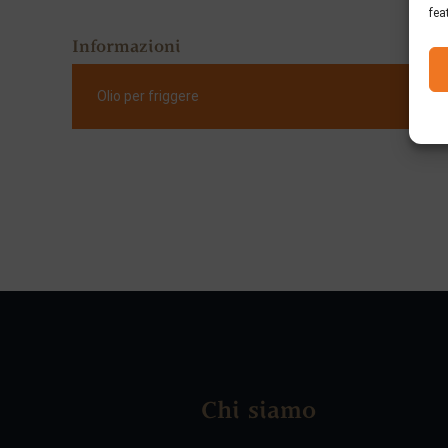
fea
Informazioni
Olio per friggere
Chi siamo