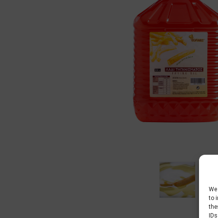
We 
to 
the
IDs