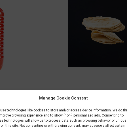
Manage Cookie Consent
use technologies like cookies to store and/or access device information. We do th
improve browsing experience and to show (non-) personalized ads. Consenting to
se technologies will allow us to process data such as browsing behavior or unique
 on this site. Not consenting or withdrawing consent, may adversely affect certain