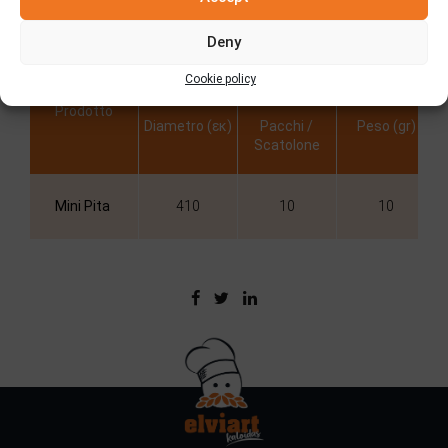
Informazioni
Deny
Cookie policy
Prodotto
Diametro (εκ)
Pacchi /
Peso (gr)
Scatolone
Mini Pita
410
10
10