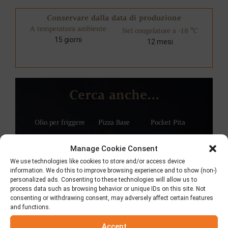
Conservare dalla data di produzione
A temperatura ambiente
o
Nel congelatore a -18
C
15 giorni
12 mesi
Cerca anche...
Olio per friggere
Pizza Base
Pocket Pita
Manage Cookie Consent
We use technologies like cookies to store and/or access device
information. We do this to improve browsing experience and to show (non-)
personalized ads. Consenting to these technologies will allow us to
process data such as browsing behavior or unique IDs on this site. Not
consenting or withdrawing consent, may adversely affect certain features
and functions.
Accept