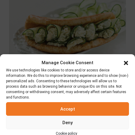
Manage Cookie Consent
We use technologies like cookies to store and/or access device
information. We do this to improve browsing experience and to show (non-)
personalized ads. Consenting to these technologies will allow us to
Pita con formaggio
process data such as browsing behavior or unique IDs on this site. Not
consenting or withdrawing consent, may adversely affect certain features
Roquefort e cetriolo
and functions.
Accept
26 Ottobre 2018
Deny
Cookie policy