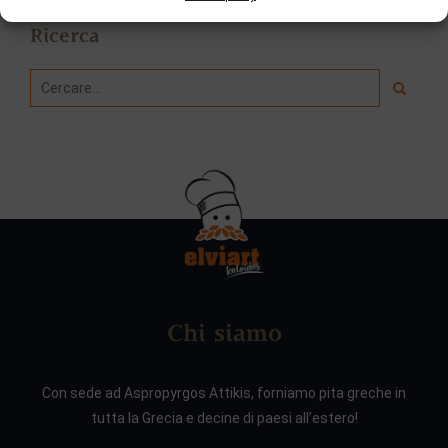
Ricerca
Chi siamo
Con sede ad Aspropyrgos Attikis, forniamo pita greche in
tutta la Grecia e decine di paesi all’estero!