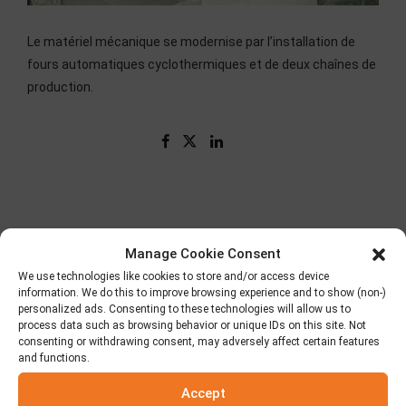
Le matériel mécanique se modernise par l’installation de
fours automatiques cyclothermiques et de deux chaînes de
production.
Manage Cookie Consent
We use technologies like cookies to store and/or access device
information. We do this to improve browsing experience and to show (non-)
personalized ads. Consenting to these technologies will allow us to
process data such as browsing behavior or unique IDs on this site. Not
consenting or withdrawing consent, may adversely affect certain features
and functions.
Qui sommes-nous?
Accept