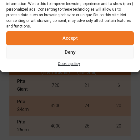
information. We do this to improve browsing experience and to show (non-)
personalized ads. Consenting to these technologies will allow us to
process data such as browsing behavior or unique IDs on this site. Not
consenting or withdrawing consent, may adversely affect certain features
and functions.
Informations
Accept
Deny
Produit
Caisses /
Caisses /
Diamètre (cm)
Cookie policy
Palettes
Palettes
(international)
(national)
Pita
720
21
6
Giant
Pita
3200
24
20
24cm
Pita
4000
26
20
26cm