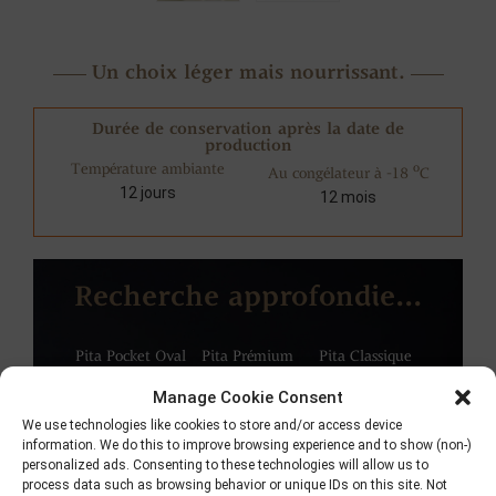
Un choix léger mais nourrissant.
Durée de conservation après la date de
production
Température ambiante
o
Au congélateur à -18
C
12 jours
12 mois
Recherche approfondie...
Pita Pocket Oval
Pita Prémium
Pita Classique
Manage Cookie Consent
We use technologies like cookies to store and/or access device
information. We do this to improve browsing experience and to show (non-)
personalized ads. Consenting to these technologies will allow us to
process data such as browsing behavior or unique IDs on this site. Not