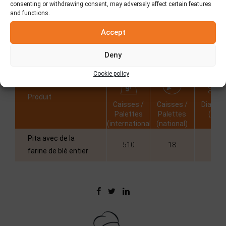
consenting or withdrawing consent, may adversely affect certain features
and functions.
Accept
Deny
Informations
Cookie policy
Produit
Caisses /
Caisses /
Diamèt
Palettes
Palettes
(cm)
(international)
(national)
Pita avec de la
510
18
6
farine de blé entier