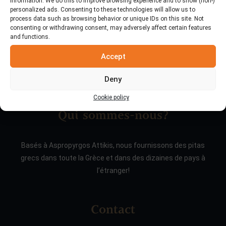
information. We do this to improve browsing experience and to show (non-)
personalized ads. Consenting to these technologies will allow us to
process data such as browsing behavior or unique IDs on this site. Not
consenting or withdrawing consent, may adversely affect certain features
and functions.
Accept
Deny
Cookie policy
Qui sommes-nous?
Basés à Aspropyrgos Attikis, nous fournissons des pitas
grecs dans toute la Grèce et dans des dizaines de pays à
l’étranger!
Contact