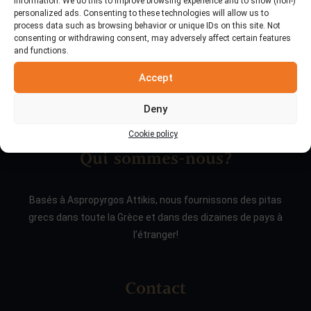
information. We do this to improve browsing experience and to show (non-)
personalized ads. Consenting to these technologies will allow us to
process data such as browsing behavior or unique IDs on this site. Not
consenting or withdrawing consent, may adversely affect certain features
and functions.
Accept
Deny
Cookie policy
Qui sommes-nous?
Basés à Aspropyrgos Attikis, nous fournissons des pitas
grecs dans toute la Grèce et dans des dizaines de pays à
l’étranger!
Contact