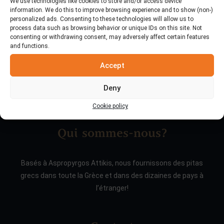
We use technologies like cookies to store and/or access device
information. We do this to improve browsing experience and to show (non-)
personalized ads. Consenting to these technologies will allow us to
process data such as browsing behavior or unique IDs on this site. Not
consenting or withdrawing consent, may adversely affect certain features
and functions.
Accept
Deny
Cookie policy
Qui sommes-nous?
Basés à Aspropyrgos Attikis, nous fournissons des pitas
grecs dans toute la Grèce et dans des dizaines de pays à
l’étranger!