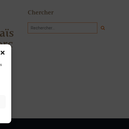
Chercher
aïs
orc
is