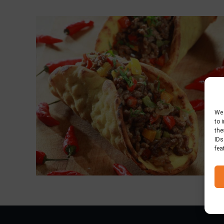
We 
to 
the
IDs
fea