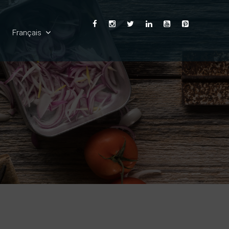
Français
English
Ελληνικά
Deutsch
Español
Italiano
Български