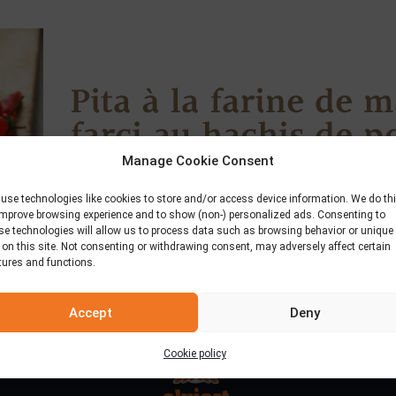
Pita à la farine de m
farci au hachis de p
Manage Cookie Consent
30 novembre 2018
use technologies like cookies to store and/or access device information. We do th
improve browsing experience and to show (non-) personalized ads. Consenting to
se technologies will allow us to process data such as browsing behavior or unique
 on this site. Not consenting or withdrawing consent, may adversely affect certain
tures and functions.
Accept
Deny
Cookie policy