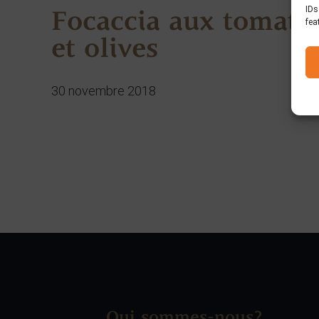
IDs
Focaccia aux tomate
fea
et olives
30 novembre 2018
Qui sommes-nous?