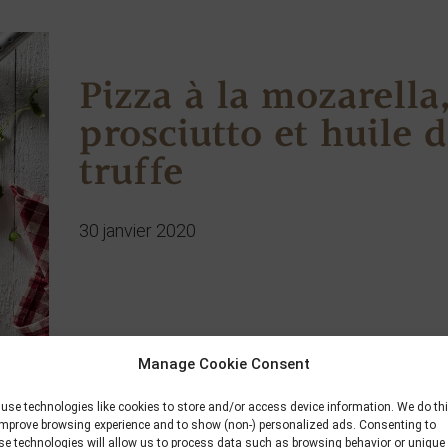
Pizza à la mozarella
prosciutto et huile 
truffe
30 janvier 2020
Manage Cookie Consent
use technologies like cookies to store and/or access device information. We do th
improve browsing experience and to show (non-) personalized ads. Consenting to
se technologies will allow us to process data such as browsing behavior or unique