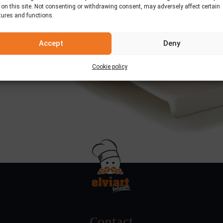
 on this site. Not consenting or withdrawing consent, may adversely affect certain
s
tures and functions.
Accept
Deny
Cookie policy
Contact