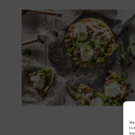
We 
to 
the