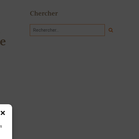
Chercher
,
de
is