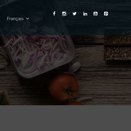
Français
English
Ελληνικά
Deutsch
Español
Italiano
Български