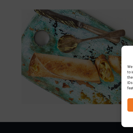
We 
to 
the
IDs
fea