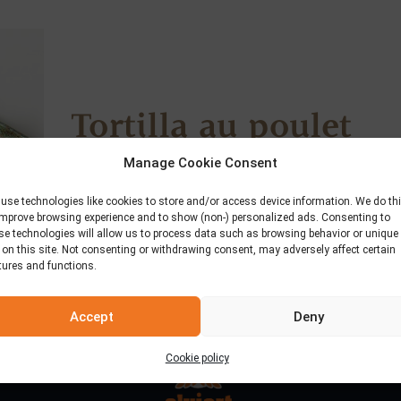
Tortilla au poulet
Manage Cookie Consent
30 novembre 2018
use technologies like cookies to store and/or access device information. We do th
improve browsing experience and to show (non-) personalized ads. Consenting to
se technologies will allow us to process data such as browsing behavior or unique
 on this site. Not consenting or withdrawing consent, may adversely affect certain
tures and functions.
Accept
Deny
Cookie policy