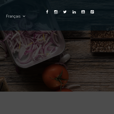
Français
English
Ελληνικά
Deutsch
Español
Italiano
Български