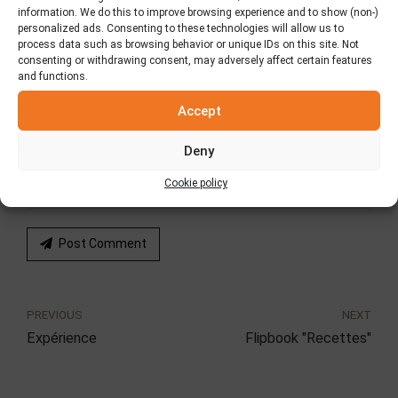
Name *
information. We do this to improve browsing experience and to show (non-)
personalized ads. Consenting to these technologies will allow us to
process data such as browsing behavior or unique IDs on this site. Not
consenting or withdrawing consent, may adversely affect certain features
and functions.
Email *
Accept
Deny
Website
Cookie policy
Post Comment
PREVIOUS
NEXT
Expérience
Flipbook "Recettes"