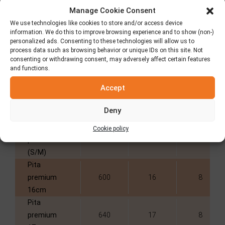
Manage Cookie Consent
We use technologies like cookies to store and/or access device
information. We do this to improve browsing experience and to show (non-)
personalized ads. Consenting to these technologies will allow us to
Información
process data such as browsing behavior or unique IDs on this site. Not
consenting or withdrawing consent, may adversely affect certain features
and functions.
Accept
Producto
Cartones /
Cartones /
Diámetro (cm)
Pallet
Pallet
Deny
(internacional)
(nacional)
Pita
Cookie policy
premium
670
17
8
(S/M)
Pita
premium
600
16
8
16cm
Pita
premium
640
17
8