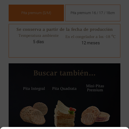
Pita premium (S/M)
Pita premium 16 / 17 / 18cm
Se conserva a partir de la fecha de producción
Temperatura ambiente
o
o
En el congelador a los -18
C
5 días
12 meses
Buscar también...
Mini-Pitas
Pita Integral
Pita Quadrata
Premium