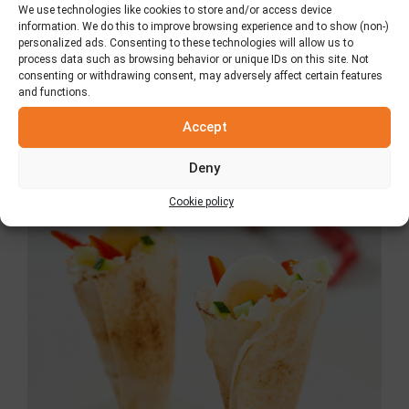
We use technologies like cookies to store and/or access device
information. We do this to improve browsing experience and to show (non-)
Cheeseburger
personalized ads. Consenting to these technologies will allow us to
process data such as browsing behavior or unique IDs on this site. Not
consenting or withdrawing consent, may adversely affect certain features
14 de septiembre de 2018
and functions.
Accept
Deny
Cookie policy