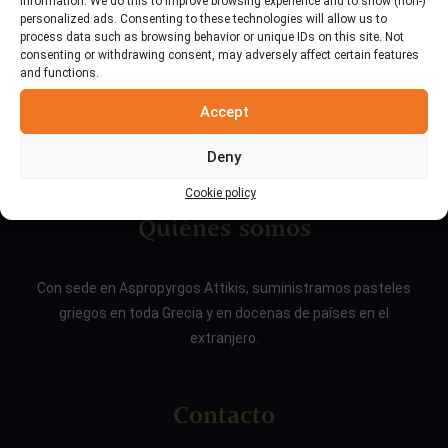
information. We do this to improve browsing experience and to show (non-)
personalized ads. Consenting to these technologies will allow us to
process data such as browsing behavior or unique IDs on this site. Not
consenting or withdrawing consent, may adversely affect certain features
and functions.
Accept
Deny
Cookie policy
Quiénes somos
Con sede en Aspropyrgos Attikis, suministramos pasteles
griegos en toda Grecia y en docenas de países en el
extranjero.
Contacto