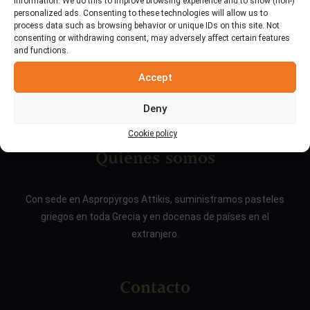
information. We do this to improve browsing experience and to show (non-)
personalized ads. Consenting to these technologies will allow us to
process data such as browsing behavior or unique IDs on this site. Not
consenting or withdrawing consent, may adversely affect certain features
and functions.
Accept
Deny
Cookie policy
Quiénes somos
Con sede en Aspropyrgos Attikis, suministramos pasteles
griegos en toda Grecia y en docenas de países en el
extranjero.
Contacto