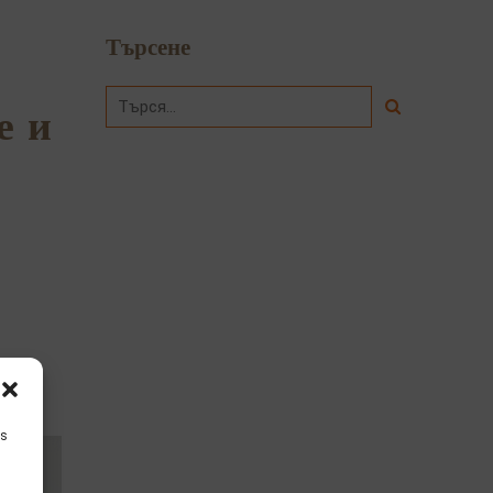
Търсене
е и
is