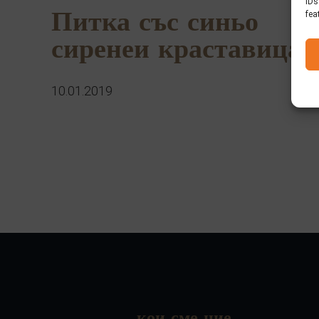
IDs
fea
Питка със синьо
сиренеи краставица
10.01.2019
кои сме ние