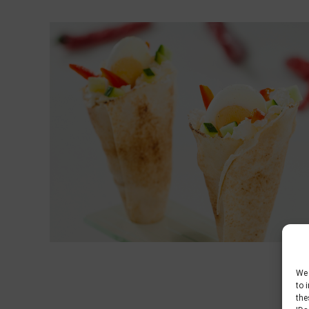
We 
to 
the