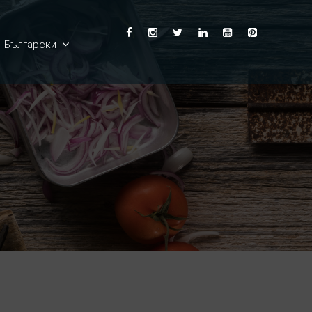
Български
English
Ελληνικά
Deutsch
Français
Español
Italiano