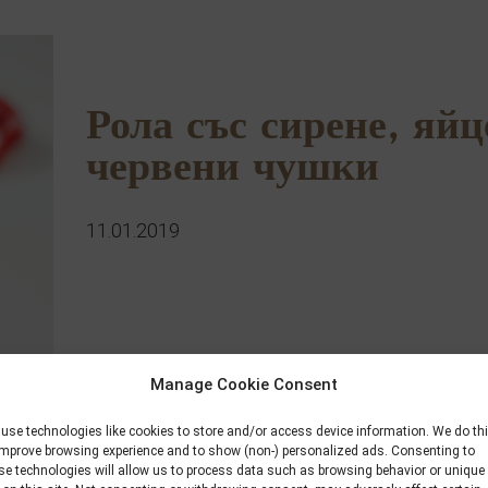
Рола със сирене, яйц
червени чушки
11.01.2019
Manage Cookie Consent
use technologies like cookies to store and/or access device information. We do th
improve browsing experience and to show (non-) personalized ads. Consenting to
se technologies will allow us to process data such as browsing behavior or unique