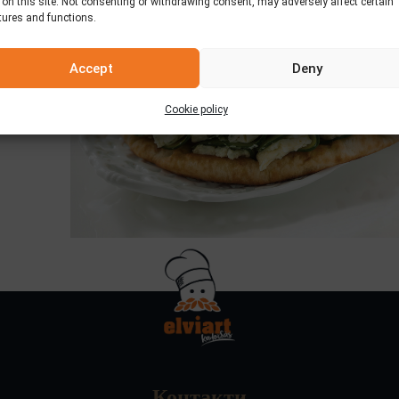
 on this site. Not consenting or withdrawing consent, may adversely affect certain
tures and functions.
Accept
Deny
Cookie policy
Контакти