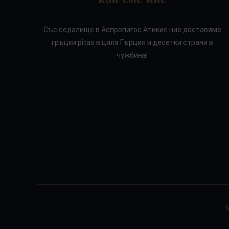
Със седалище в Аспропигос Атикис ние доставяме
гръцки pitas в цяла Гърция и десетки страни в
чужбина!