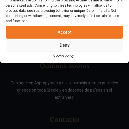
information. We do this to improve browsing experience and to show (non-)
personalized ads. Consenting to these technologies will allow us to
process data such as browsing behavior or unique IDs on this site. Not
consenting or withdrawing consent, may adversely affect certain features
and functions.
Accept
Deny
Cookie policy
Quiénes somos
Con sede en Aspropyrgos Attikis, suministramos pasteles
griegos en toda Grecia y en docenas de países en el
extranjero.
Contacto