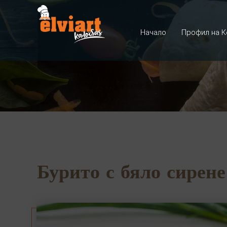
Начало
Профил на К
Бурито с бяло сирене