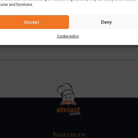
tures and functions.
Приготвяне
Accept
Deny
чи равномерна смес.
 от сирене, добавяме спанак, пресен лук, копър, сол и зехтин
Cookie policy
Контакти