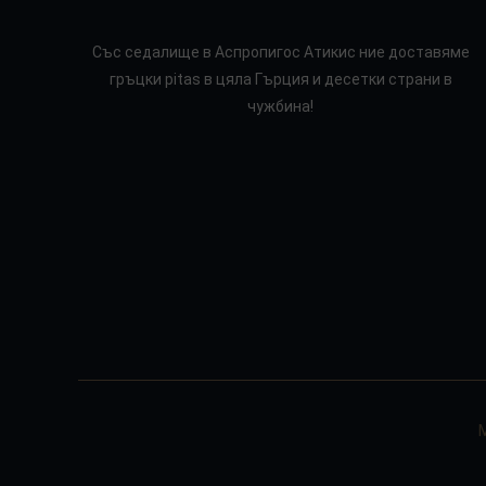
Със седалище в Аспропигос Атикис ние доставяме
гръцки pitas в цяла Гърция и десетки страни в
чужбина!