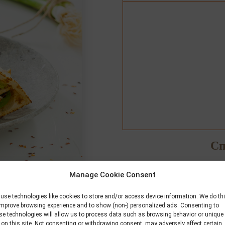
Сп
Manage Cookie Consent
use technologies like cookies to store and/or access device information. We do th
improve browsing experience and to show (non-) personalized ads. Consenting to
se technologies will allow us to process data such as browsing behavior or unique
 on this site. Not consenting or withdrawing consent, may adversely affect certain