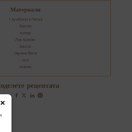
Материали
1 Арабската Питка
Зехтин
копър
Лук пресен
масло
Сирене Фета
сол
спанак
оделете рецептата
is