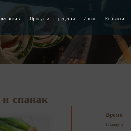
омпанията
Продукти
рецепти
Износ
Контакти
 и спанак
Време
20 минути