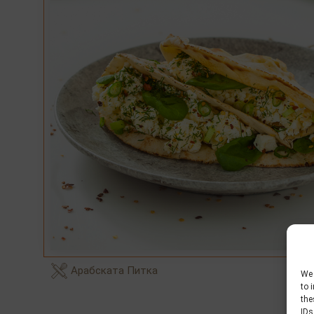
Арабската Питка
We 
to 
the
IDs