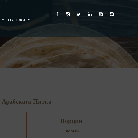
Български
English
Ελληνικά
Deutsch
Français
Арабската Питка
Español
Порции
Italiano
1 порции