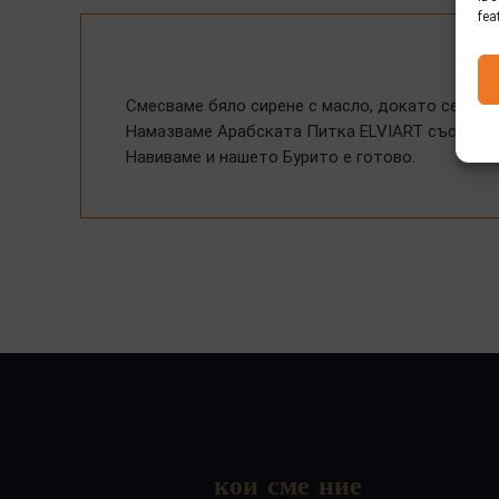
fea
Смесваме бяло сирене с масло, докато се полу
Намазваме Арабската Питка ELVIART със сместа
Навиваме и нашето Бурито е готово.
кои сме ние