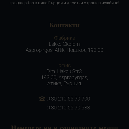
гръцки pitas в цяла Гърция и десетки страни в чужбина!
Контакти
Фабрика
Lakko Gkolemi
Aspropirgos, Attiki Пощ.код 193 00
офис
Dim. Liakou Str3,
193 00, Aspropyrgos,
Атика, Гърция.
:+30 210 55 79 700
:+30 210 55 70 588
Намерете ни в социалните медии