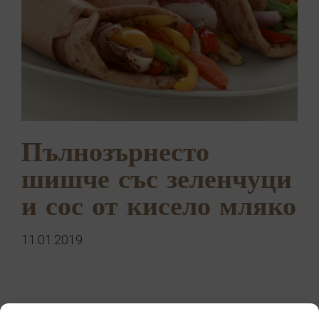
Пълнозърнесто
шишче със зеленчуци
и сос от кисело мляко
11.01.2019