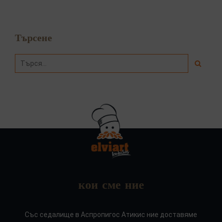
Търсене
кои сме ние
Със седалище в Аспропигос Атикис ние доставяме