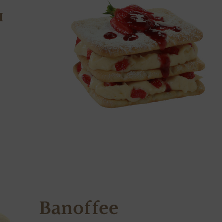
и
Banoffee