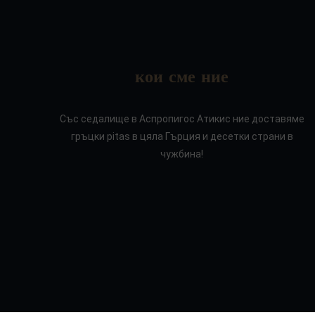
кои сме ние
Със седалище в Аспропигос Атикис ние доставяме
гръцки pitas в цяла Гърция и десетки страни в
чужбина!