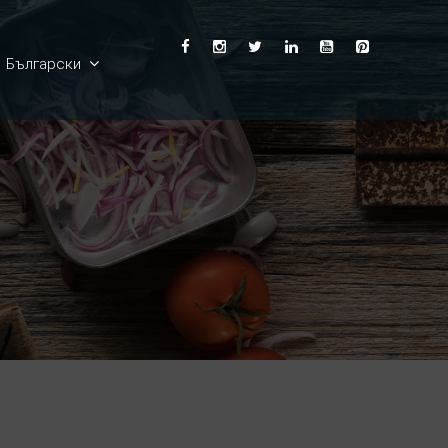
Български
English
Ελληνικά
Deutsch
Français
Español
Italiano