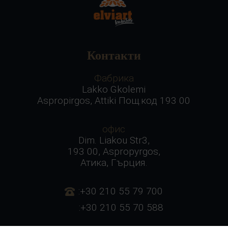
Контакти
Фабрика
Lakko Gkolemi
Aspropirgos, Attiki Пощ.код 193 00
офис
Dim. Liakou Str3,
193 00, Aspropyrgos,
Атика, Гърция.
:+30 210 55 79 700
:+30 210 55 70 588