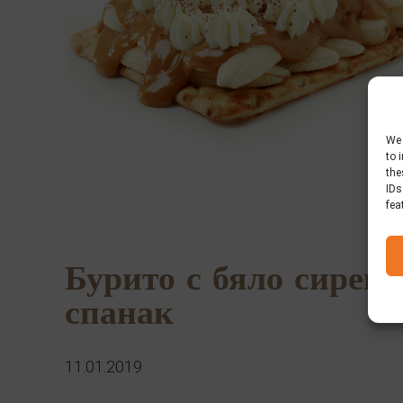
We 
to 
the
IDs
fea
Бурито с бяло сирене
спанак
11.01.2019