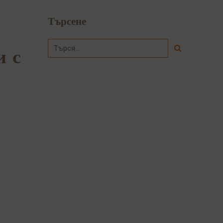
Търсене
и с