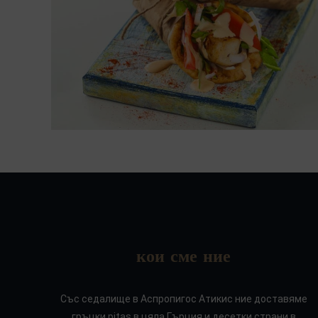
кои сме ние
Със седалище в Аспропигос Атикис ние доставяме
гръцки pitas в цяла Гърция и десетки страни в