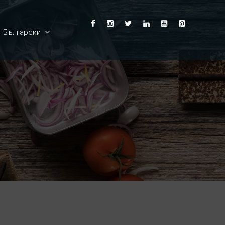
Български
English
Ελληνικά
Deutsch
Français
Español
Italiano