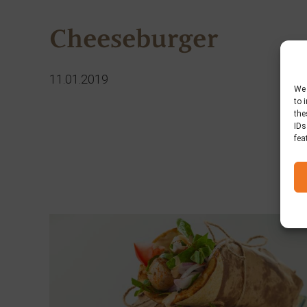
Cheeseburger
11.01.2019
We 
to 
the
IDs
fea