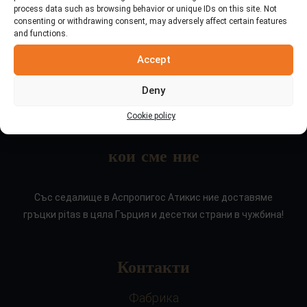
process data such as browsing behavior or unique IDs on this site. Not
consenting or withdrawing consent, may adversely affect certain features
and functions.
Accept
Deny
Cookie policy
кои сме ние
Със седалище в Аспропигос Атикис ние доставяме
гръцки pitas в цяла Гърция и десетки страни в чужбина!
Контакти
Фабрика