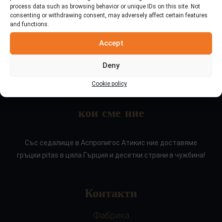
process data such as browsing behavior or unique IDs on this site. Not
consenting or withdrawing consent, may adversely affect certain features
and functions.
Accept
Deny
Cookie policy
кои сме ние
Със седалище в Аспропигос Атикис ние доставяме
гръцки pitas в цяла Гърция и десетки страни в чужбина!
Контакти
Фабрика